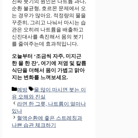
진짜 붓기의 원인은 나트륨 과다,
순환 불균형, 호르몬 문제에서 오
는 경우가 많아요. 적정량의 물을
꾸준히, 그리고 나눠서 마시는 습
관은 오히려 나트륨을 배출하고
신진대사를 촉진해서 몸의 붓기
를 줄여주는데 효과적입니다.
오늘부터 ‘조금씩 자주, 미지근
한 물 한 잔’, 여기에 저염 및 칼륨
식단을 더해서 몸이 가볍고 맑아
지는 변화를 느껴보세요.
카
태
예방
물 많이 마시면 붓는 이
테
그
유 오해와 진실
고
라면 한 그릇, 나트륨이 얼마나
리
있나
혈액순환에 좋은 스트레칭과
나쁜 습관 체크하기