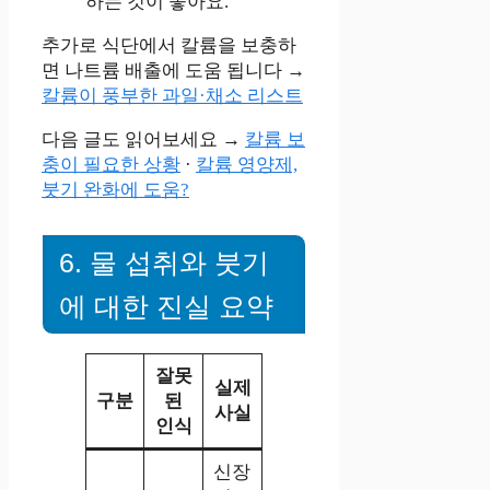
하는 것이 좋아요.
추가로 식단에서 칼륨을 보충하
면 나트륨 배출에 도움 됩니다 →
칼륨이 풍부한 과일·채소 리스트
다음 글도 읽어보세요 →
칼륨 보
충이 필요한 상황
·
칼륨 영양제,
붓기 완화에 도움?
6. 물 섭취와 붓기
에 대한 진실 요약
잘못
실제
구분
된
사실
인식
신장