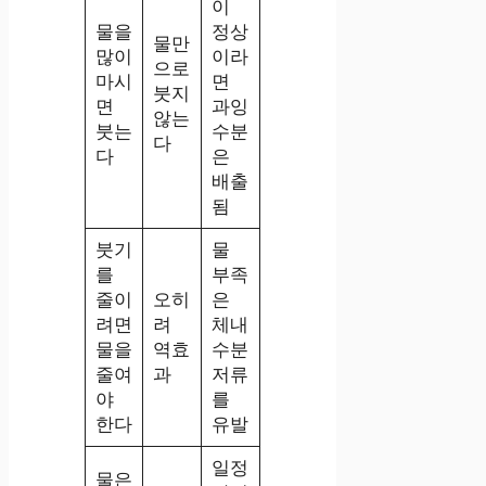
이
물을
정상
물만
많이
이라
으로
마시
면
붓지
면
과잉
않는
붓는
수분
다
다
은
배출
됨
붓기
물
를
부족
줄이
오히
은
려면
려
체내
물을
역효
수분
줄여
과
저류
야
를
한다
유발
일정
물은