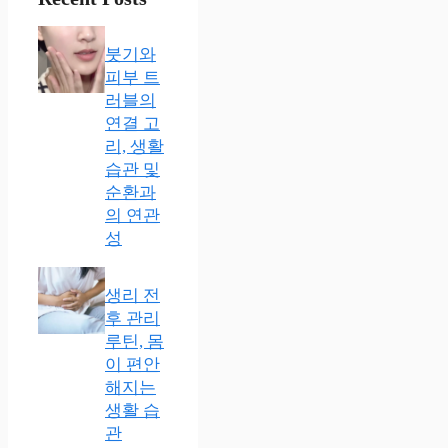
붓기와
피부 트
러블의
연결 고
리, 생활
습관 및
순환과
의 연관
성
생리 전
후 관리
루틴, 몸
이 편안
해지는
생활 습
관