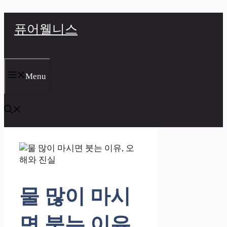
컨
퓨어웰니스
텐
츠
로
건
너
Menu
뛰
기
물 많이 마시
면 붓는 이유,