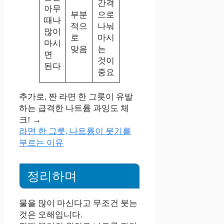
간격
아무
부분
으로
때나
적으
나눠
많이
로
마시
마시
맞음
는
면
것이
된다
중요
추가로, 짠 라면 한 그릇이 유발
하는 급격한 나트륨 과잉도 체
크! →
라면 한 그릇, 나트륨이 붓기를
부르는 이유
정리하며
물을 많이 마신다고 무조건 붓는
것은 오해입니다.