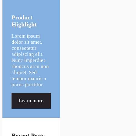
Product
Highlight
Lorem ipsum
dolor sit amet,
consectetur
adipiscing elit.
Nunc imperdiet
rhoncus arcu non
aliquet. Sed
tempor mauris a
purus porttitor
Learn more
Recent Posts