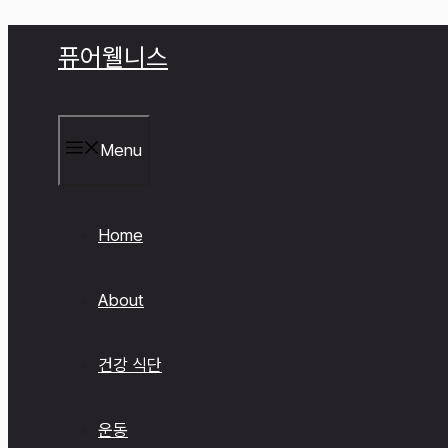
컨
퓨어웰니스
텐
츠
로
건
너
Menu
뛰
기
Home
About
건강 식단
운동