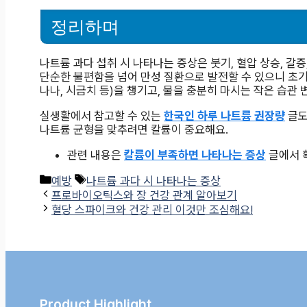
정리하며
나트륨 과다 섭취 시 나타나는 증상은 붓기, 혈압 상승, 갈증,
단순한 불편함을 넘어 만성 질환으로 발전할 수 있으니 초기
나나, 시금치 등)을 챙기고, 물을 충분히 마시는 작은 습관
실생활에서 참고할 수 있는
한국인 하루 나트륨 권장량
글도
나트륨 균형을 맞추려면 칼륨이 중요해요.
관련 내용은
칼륨이 부족하면 나타나는 증상
글에서 
카
태
예방
나트륨 과다 시 나타나는 증상
테
그
프로바이오틱스와 장 건강 관계 알아보기
고
혈당 스파이크와 건강 관리 이것만 조심해요!
리
Product Highlight