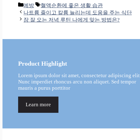
카
태
예방
혈액순환에 좋은 생활 습관
테
그
나트륨 줄이고 칼륨 늘리는데 도움을 주는 식단
고
잠 잘 오는 저녁 루틴 나에게 맞는 방법은?
리
Product Highlight
Lorem ipsum dolor sit amet, consectetur adipiscing elit
Nunc imperdiet rhoncus arcu non aliquet. Sed tempor
mauris a purus porttitor
Learn more