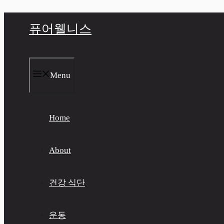
컨
퓨어웰니스
텐
츠
로
건
너
Menu
뛰
기
Home
About
건강 식단
운동