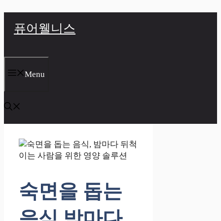
컨
퓨어웰니스
텐
츠
로
건
너
Menu
뛰
기
숙면을 돕는
음식 밤마다