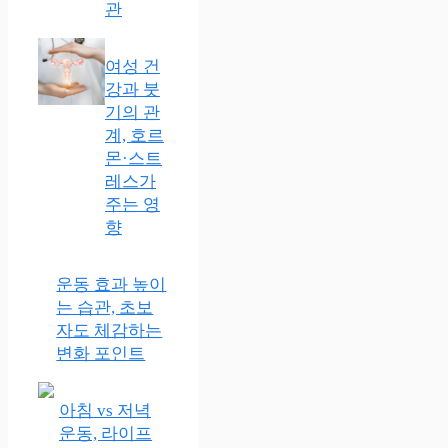
관
여성 건
강과 붓
기의 관
계, 호르
몬·스트
레스가
주는 영
향
운동 효과 높이
는 습관, 초보
자도 체감하는
변화 포인트
아침 vs 저녁
운동, 라이프