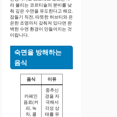
라 불리는 코르티솔의 분비를 낮
춰 깊은 수면을 유도한다고 해요.
잠들기 직전, 따뜻한 허브티와 은
은한 조명까지 갖춰져 있다면 완
벽한 수면 환경이 만들어지는 것
이랍니다.
숙면을 방해하는
음식
음식
이유
중추신
카페인
경을 자
음료(커
극해서
피, 녹
각성 상
차, 콜
태를 유