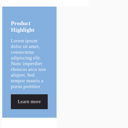
Product
Highlight
Lorem ipsum
dolor sit amet,
consectetur
adipiscing elit.
Nunc imperdiet
rhoncus arcu non
aliquet. Sed
tempor mauris a
purus porttitor
Learn more