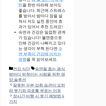
틴
을 한번 따라해 보아도
좋습니다. 최근에 스트레스
를 받아서 밤마다 잠을 설
쳐서 저도 실천 중인데 효
과가 있어서 추천 드려요!
숙면과 건강은 밀접한 관계
가 있습니다! 불면증으로
인해 건강이 나빠지고 있다
는 생각이 부쩍 든다면
수
면 부족이 건강에 미치는
영향
을 꼭 읽어보세요.
카
태
건강 식단
숙면을 돕는 음식
테
그
밤마다 뒤척이는 사람을 위한 영
고
양 솔루션
리
잘못된 수분 섭취 습관이 오히
려 붓기와 피로를 부르는 이유
장시간 비행 시 붓기 예방법 6
가지