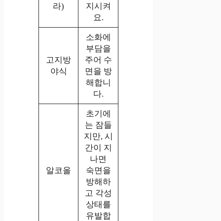
라)
지시켜
요.
소화에
부담을
고지방
주어 수
야식
면을 방
해합니
다.
초기에
는 잠들
지만, 시
간이 지
나면
알코올
숙면을
방해하
고 각성
상태를
유발합