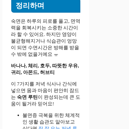
정리하며
숙면은 하루의 피로를 풀고, 면역
력을 회복시키는 소중한 시간이
라 할 수 있어요. 하지만 영양이
불균형해지거나 식습관이 엉망
이 되면 수면시간은 방해를 받을
수 밖에 없을거예요 ㅠ
바나나, 체리, 호두, 따뜻한 우유,
귀리, 아몬드, 허브티
이 7가지를 저녁 식사나 간식에
넣으면 몸과 마음이 편안히 잠드
는
숙면 루틴
이 완성되는데 큰 도
움이 될거라 믿어요!
불면증 극복을 위한 체계적
인 생활 습관도 알아보고
싶다면
잠 잘 오는 저녁 루