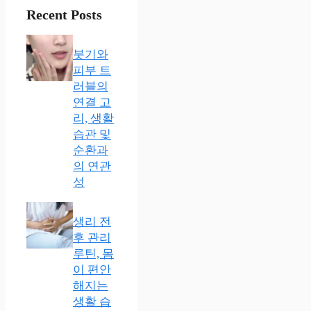
Recent Posts
붓기와
피부 트
러블의
연결 고
리, 생활
습관 및
순환과
의 연관
성
생리 전
후 관리
루틴, 몸
이 편안
해지는
생활 습