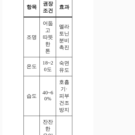
권장
항목
효과
조건
어둡
멜라
고
토닌
조명
따뜻
분비
한
촉진
톤
18~2
숙면
온도
0도
유도
호흡
기·
40~6
습도
피부
0%
건조
방지
잔잔
한