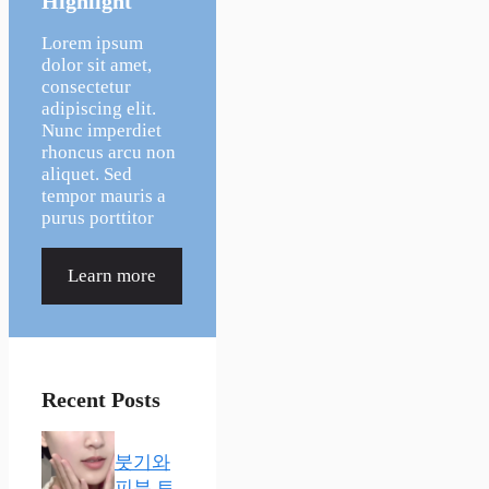
Highlight
Lorem ipsum
dolor sit amet,
consectetur
adipiscing elit.
Nunc imperdiet
rhoncus arcu non
aliquet. Sed
tempor mauris a
purus porttitor
Learn more
Recent Posts
붓기와
피부 트