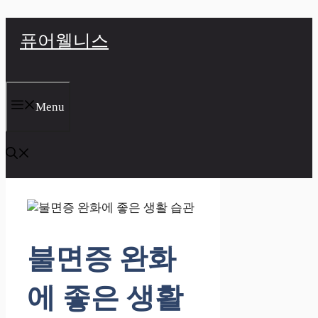
컨
퓨어웰니스
텐
츠
로
건
너
Menu
뛰
기
불면증 완화
에 좋은 생활