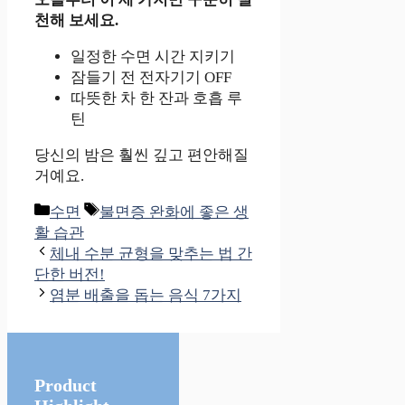
천해 보세요.
일정한 수면 시간 지키기
잠들기 전 전자기기 OFF
따뜻한 차 한 잔과 호흡 루
틴
당신의 밤은 훨씬 깊고 편안해질
거예요.
카
태
수면
불면증 완화에 좋은 생
테
그
활 습관
고
체내 수분 균형을 맞추는 법 간
리
단한 버전!
염분 배출을 돕는 음식 7가지
Product