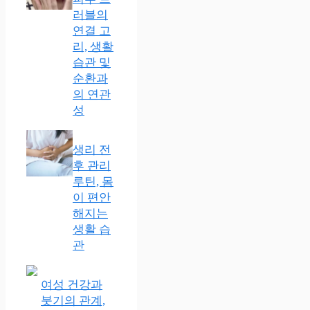
러블의
연결 고
리, 생활
습관 및
순환과
의 연관
성
생리 전
후 관리
루틴, 몸
이 편안
해지는
생활 습
관
여성 건강과
붓기의 관계,