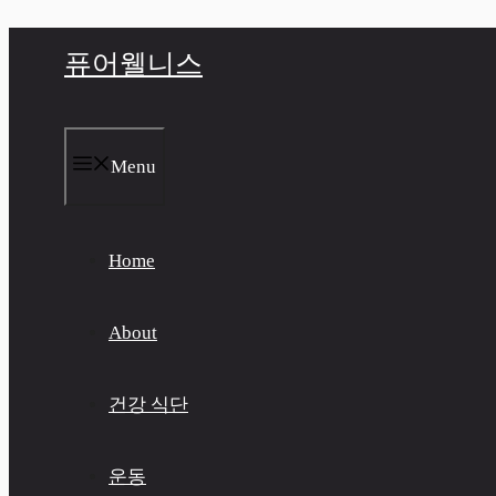
컨
퓨어웰니스
텐
츠
로
건
너
Menu
뛰
기
Home
About
건강 식단
운동