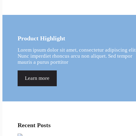
리
Product Highlight
Lorem ipsum dolor sit amet, consectetur adipiscing elit
Nunc imperdiet rhoncus arcu non aliquet. Sed tempor
mauris a purus porttitor
Learn more
Recent Posts