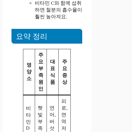
비타민 C와 함께 섭취
하면 철분의 흡수율이
훨씬 높아져요.
요약 정리
주
요
대
주
영
부
표
요
양
족
식
증
소
원
품
상
인
피
햇
연
로,
비
빛
어,
면
타
부
버
역
민
D
족
섯
저