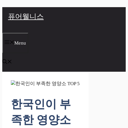
컨
퓨어웰니스
텐
츠
로
건
너
Menu
뛰
기
한국인이 부
족한 영양소