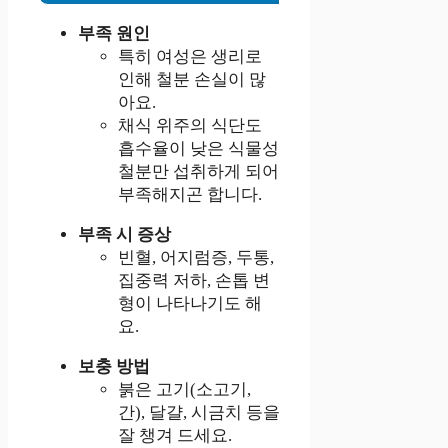
부족 원인
특히 여성은 생리로
인해 철분 손실이 많
아요.
채식 위주의 식단도
흡수율이 낮은 식물성
철분만 섭취하게 되어
부족해지곤 합니다.
부족 시 증상
빈혈, 어지럼증, 두통,
집중력 저하, 손톱 변
형이 나타나기도 해
요.
보충 방법
붉은 고기(소고기,
간), 달걀, 시금치 등을
잘 챙겨 드세요.