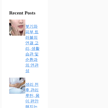
Recent Posts
붓기와
피부 트
러블의
연결 고
리, 생활
습관 및
순환과
의 연관
성
생리 전
후 관리
루틴, 몸
이 편안
해지는