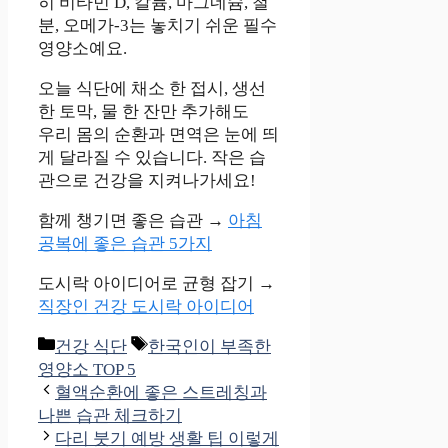
히 비타민 D, 칼륨, 마그네슘, 철
분, 오메가-3는 놓치기 쉬운 필수
영양소예요.
오늘 식단에 채소 한 접시, 생선
한 토막, 물 한 잔만 추가해도
우리 몸의 순환과 면역은 눈에 띄
게 달라질 수 있습니다. 작은 습
관으로 건강을 지켜나가세요!
함께 챙기면 좋은 습관 →
아침
공복에 좋은 습관 5가지
도시락 아이디어로 균형 잡기 →
직장인 건강 도시락 아이디어
카
태
건강 식단
한국인이 부족한
테
그
영양소 TOP 5
고
혈액순환에 좋은 스트레칭과
리
나쁜 습관 체크하기
다리 붓기 예방 생활 팁 이렇게