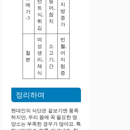
턴
등
지
메
트
어,
방
가
식,
참
-3
증
튀
치
가
김
여
빈
성
소
혈,
철
생
고
어
분
리,
기,
지
채
간
럼
식
증
정리하며
현대인의 식단은 겉보기엔 풍족
하지만, 우리 몸에 꼭 필요한 영
양소는 부족한 경우가 많아요. 특