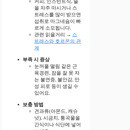
커피, 인스턴트식, 술
을 자주 마시거나 스
트레스를 많이 받으면
섭취로 마그네슘이 빠
르게 소모됩니다.
관련 읽을거리 →
스
트레스와 호르몬의 관
계
부족 시 증상
눈꺼풀 떨림 같은 근
육경련, 잠을 잘 못 자
는 불면증, 불안감, 만
성 피로 등이 생길 수
있어요.
보충 방법
견과류(아몬드, 캐슈
넛), 시금치, 통곡물을
간식이나 식단에 넣어