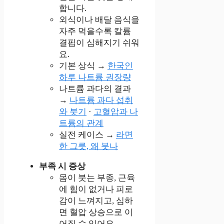
합니다.
외식이나 배달 음식을
자주 먹을수록 칼륨
결핍이 심해지기 쉬워
요.
기본 상식 →
한국인
하루 나트륨 권장량
나트륨 과다의 결과
→
나트륨 과다 섭취
와 붓기
·
고혈압과 나
트륨의 관계
실전 케이스 →
라면
한 그릇, 왜 붓나
부족 시 증상
몸이 붓는 부종, 근육
에 힘이 없거나 피로
감이 느껴지고, 심하
면 혈압 상승으로 이
어질 수 있어요.