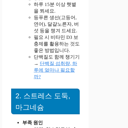
하루 15분 이상 햇볕
을 쬐세요.
등푸른 생선(고등어,
연어), 달걀노른자, 버
섯 등을 챙겨 드세요.
필요 시 비타민 D3 보
충제를 활용하는 것도
좋은 방법입니다.
단백질도 함께 챙기기
→
단백질 섭취량, 하
루에 얼마나 필요할
까?
2. 스트레스 도둑,
마그네슘
부족 원인