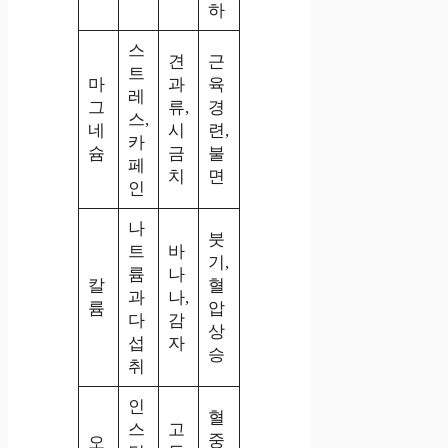
하
스
견
근
트
마
과
육
레
그
류,
경
스,
네
시
련,
카
슘
금
불
페
치
면
인
나
붓
트
바
기,
륨
나
칼
혈
과
나,
륨
압
다
감
상
섭
자
승
취
인
혈
스
고
중
오