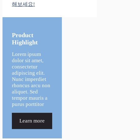
해보세요!
Product
Highlight
Lorem ipsum
dolor sit amet,
consectetur
adipiscing elit.
Nunc imperdiet
rhoncus arcu non
aliquet. Sed
tempor mauris a
purus porttitor
Learn more