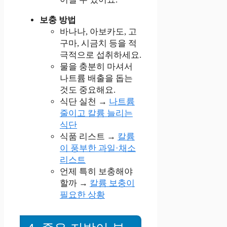
보충 방법
바나나, 아보카도, 고
구마, 시금치 등을 적
극적으로 섭취하세요.
물을 충분히 마셔서
나트륨 배출을 돕는
것도 중요해요.
식단 실천 →
나트륨
줄이고 칼륨 늘리는
식단
식품 리스트 →
칼륨
이 풍부한 과일·채소
리스트
언제 특히 보충해야
할까 →
칼륨 보충이
필요한 상황