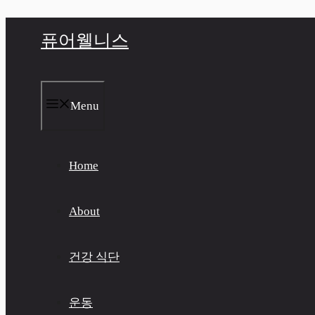
컨
퓨어웰니스
텐
츠
로
건
너
Menu
뛰
기
Home
About
건강 식단
운동