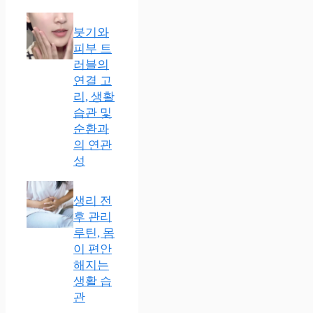
붓기와
피부 트
러블의
연결 고
리, 생활
습관 및
순환과
의 연관
성
생리 전
후 관리
루틴, 몸
이 편안
해지는
생활 습
관