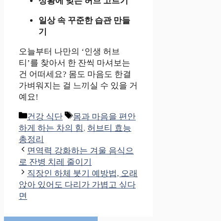
상황에 맞는 허브 고르기
일상 속 꾸준한 습관 만들
기
오늘부터 나만의 ‘인생 허브
티’를 찾아서 한 잔씩 마셔보는
건 어떠세요? 몸도 마음도 한결
가벼워지는 걸 느끼실 수 있을 거
예요!
카
태
건강 식단
몸과 마음을 편안
테
그
하게 하는 차의 힘
,
허브티 효능
고
총정리
리
면역력 강화하는 겨울 음식으
로 잔병 치레 줄이기
직장인 하체 붓기 예방법, 오래
앉아 있어도 다리가 가볍고 싶다
면