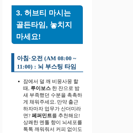
3. 허브티 마시는
골든타임, 놓치지
마세요!
아침·오전 (AM 08:00 ~
11:00) : 뇌 부스팅 타임
잠에서 덜 깨 비몽사몽 할
때,
루이보스
한 잔으로 밤
새 부족했던 수분을 촉촉하
게 채워주세요. 만약 출근
하자마자 업무가 산더미라
면?
페퍼민트
를 추천해요!
상쾌한 멘톨 향이 뇌세포를
톡톡 깨워줘서 커피 없이도