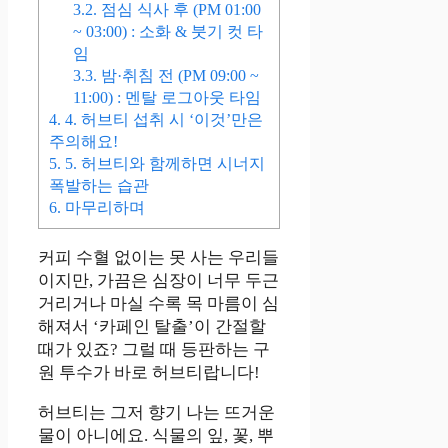
3.2.
점심 식사 후 (PM 01:00
~ 03:00) : 소화 & 붓기 컷 타
임
3.3.
밤·취침 전 (PM 09:00 ~
11:00) : 멘탈 로그아웃 타임
4.
4. 허브티 섭취 시 ‘이것’만은
주의해요!
5.
5. 허브티와 함께하면 시너지
폭발하는 습관
6.
마무리하며
커피 수혈 없이는 못 사는 우리들
이지만, 가끔은 심장이 너무 두근
거리거나 마실 수록 목 마름이 심
해져서 ‘카페인 탈출’이 간절할
때가 있죠? 그럴 때 등판하는 구
원 투수가 바로 허브티랍니다!
허브티는 그저 향기 나는 뜨거운
물이 아니에요. 식물의 잎, 꽃, 뿌