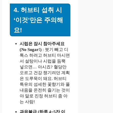
4. 허브티 섭취 시
‘이것’만은 주의해
요!
시럽은 잠시 참아주세요
(No Sugar!)
: 붓기 빼고 디
톡스 하려고 허브티 마시면
서 설탕이나 시럽을 듬뿍
넣으면… 아시죠? 혈당만
오르고 건강 챙기려던 계획
은 도루묵이 돼요. 허브티
특유의 섬세한 꽃향기와 풀
내음을 온전히 즐기는 것이
야 말로 진정 허브티 좀 아
는 사람!
과유불급 (하루 4~5잔 이