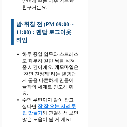
방어해 주는 아주 기특한
친구거든요.
밤·취침 전 (PM 09:00 ~
11:00) : 멘탈 로그아웃
타임
하루 종일 업무와 스트레스
로 과부하 걸린 뇌를 식혀
줄 시간이에요.
캐모마일
은
‘천연 진정제’라는 별명답
게 몸을 나른하게 만들어
꿀잠의 세계로 인도해 줘
요.
수면 루틴까지 같이 잡고
싶다면
잠 잘 오는 저녁 루
틴 만들기
와 연결해서 보면
많은 도움이 될 거 예요!