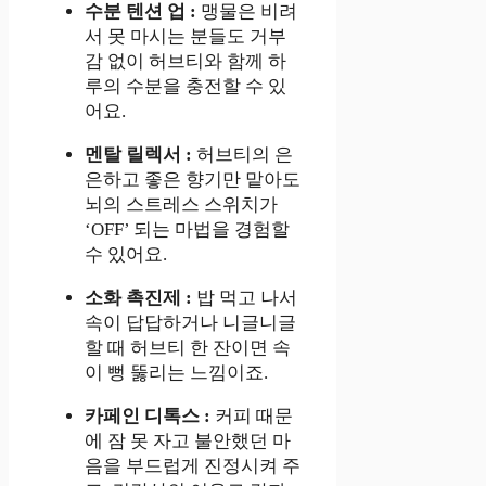
수분 텐션 업 :
맹물은 비려
서 못 마시는 분들도 거부
감 없이 허브티와 함께 하
루의 수분을 충전할 수 있
어요.
멘탈 릴렉서 :
허브티의 은
은하고 좋은 향기만 맡아도
뇌의 스트레스 스위치가
‘OFF’ 되는 마법을 경험할
수 있어요.
소화 촉진제 :
밥 먹고 나서
속이 답답하거나 니글니글
할 때 허브티 한 잔이면 속
이 뻥 뚫리는 느낌이죠.
카페인 디톡스 :
커피 때문
에 잠 못 자고 불안했던 마
음을 부드럽게 진정시켜 주