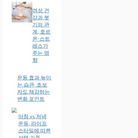
여성 건
강과 붓
기의 관
계, 호르
몬·스트
레스가
주는 영
향
운동 효과 높이
는 습관, 초보
자도 체감하는
변화 포인트
아침 vs 저녁
운동, 라이프
스타일에 따른
선택 기준