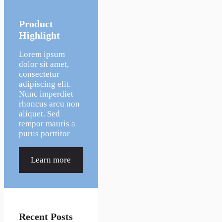
Product
Highlight
Lorem ipsum
dolor sit amet,
consectetur
adipiscing elit.
Nunc imperdiet
rhoncus arcu non
aliquet. Sed
tempor mauris a
purus porttitor
Learn more
Recent Posts