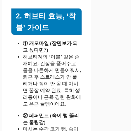
2. 허브티 효능, ‘착
붙’ 가이드
① 캐모마일 (잠만보가 되
고 싶다면?)
허브티계의 ‘이불’ 같은 존
재예요. 긴장을 풀어주고
몸을 나른하게 만들어줘서,
퇴근 후 스트레스가 안 풀
리거나 잠이 안 올 때 마시
면 꿀잠 예약 완료! 특히 생
리통이나 근육 경련 완화에
도 은근 꿀템이에요.
② 페퍼민트 (속이 뻥 뚫리
는 쿨링감)
마시는 순간 코가 뻥, 속이