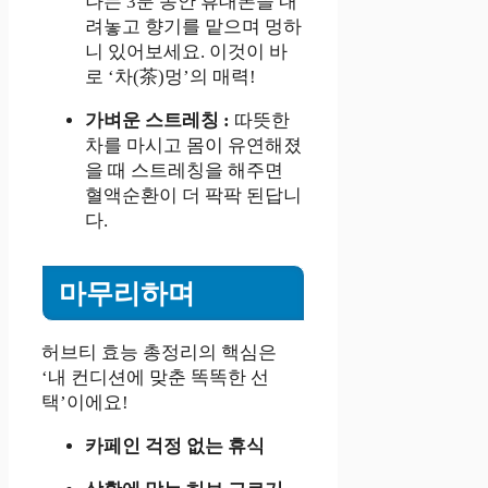
나는 3분 동안 휴대폰을 내
려놓고 향기를 맡으며 멍하
니 있어보세요. 이것이 바
로 ‘차(茶)멍’의 매력!
가벼운 스트레칭 :
따뜻한
차를 마시고 몸이 유연해졌
을 때 스트레칭을 해주면
혈액순환이 더 팍팍 된답니
다.
마무리하며
허브티 효능 총정리의 핵심은
‘내 컨디션에 맞춘 똑똑한 선
택’이에요!
카페인 걱정 없는 휴식