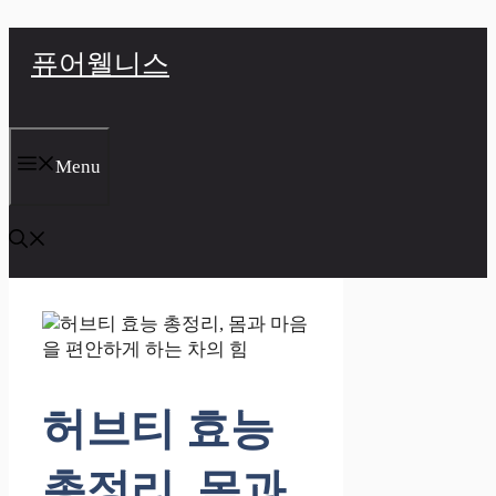
컨
퓨어웰니스
텐
츠
로
건
너
Menu
뛰
기
허브티 효능
총정리, 몸과